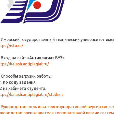
. Ижевский государственный технический университет име
tps://istu.ru/
. Вход на сайт «Антиплагиат.ВУЗ»:
ttps://kalash.antiplagiat.ru/
. Способы загрузки работы:
.1 по коду задания;
.2 из кабинета студента.
ttps://kalash.antiplagiat.ru/student
.
Руководство пользователя корпоративной версии систем
уководство преподавателя корпоративной версии систем