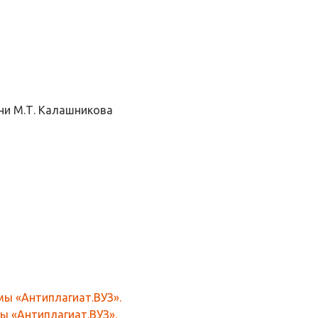
ни М.Т. Калашникова
ы «Антиплагиат.ВУЗ».
ы «Антиплагиат.ВУЗ».