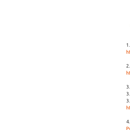
1
ht
2
h
3
3
3
h
4
Р