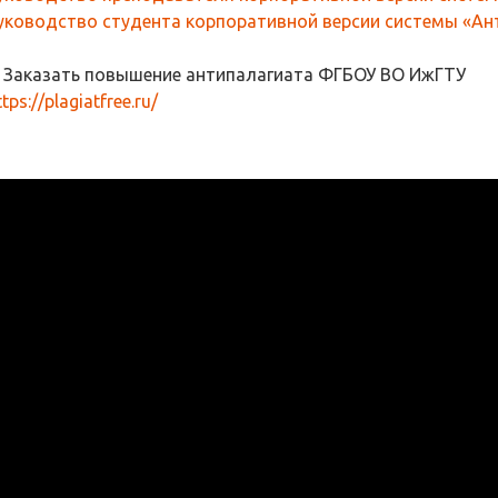
уководство студента корпоративной версии системы «Ант
. Заказать повышение антипалагиата ФГБОУ ВО ИжГТУ
ttps://plagiatfree.ru/