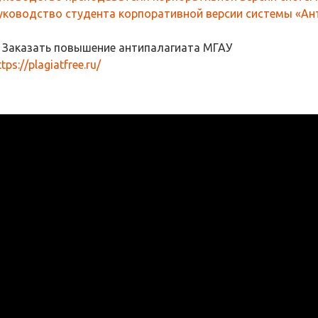
уководство студента корпоративной версии системы «Ант
. Заказать повышение антипалагиата МГАУ
ttps://plagiatfree.ru/