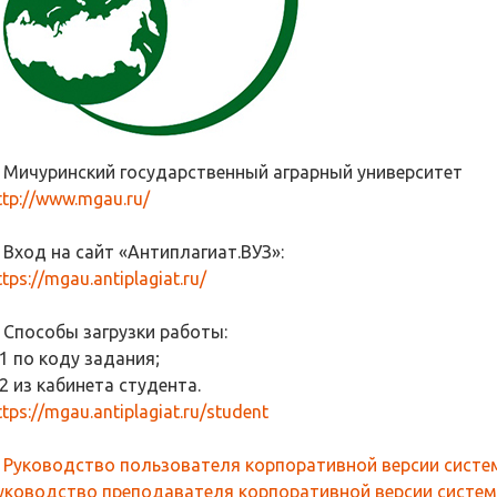
. Мичуринский государственный аграрный университет
ttp://www.mgau.ru/
. Вход на сайт «Антиплагиат.ВУЗ»:
ttps://mgau.antiplagiat.ru/
. Способы загрузки работы:
.1 по коду задания;
.2 из кабинета студента.
ttps://mgau.antiplagiat.ru/student
.
Руководство пользователя корпоративной версии систем
уководство преподавателя корпоративной версии систем