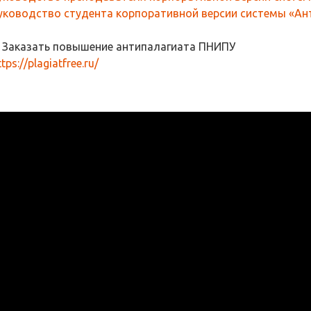
уководство студента корпоративной версии системы «Ант
. Заказать повышение антипалагиата ПНИПУ
ttps://plagiatfree.ru/