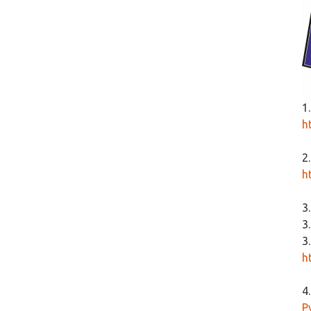
1
h
2
h
3
3
3
h
4
Р