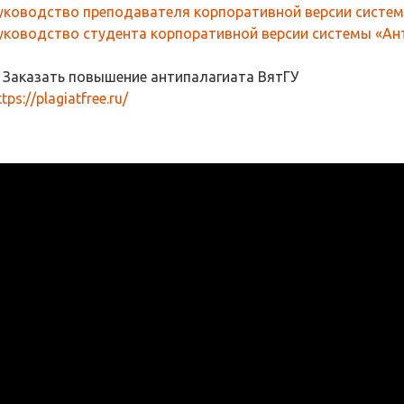
уководство преподавателя корпоративной версии систем
уководство студента корпоративной версии системы «Ант
. Заказать повышение антипалагиата ВятГУ
ttps://plagiatfree.ru/