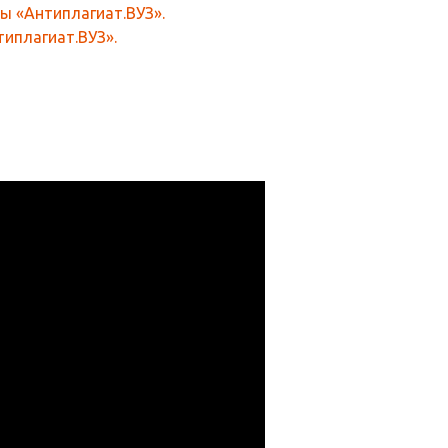
ы «Антиплагиат.ВУЗ».
иплагиат.ВУЗ».